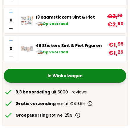
Aantal
€3,
19
13 Raamstickers Sint & Piet
€2,
50
Op voorraad
Aantal
€1,
95
49 Stickers Sint & Piet Figuren
€1,
25
Op voorraad
In Winkelwagen
9.3 beoordeling
uit 5000+ reviews
Gratis verzending
vanaf €49.95
Groepskorting
tot wel 25%