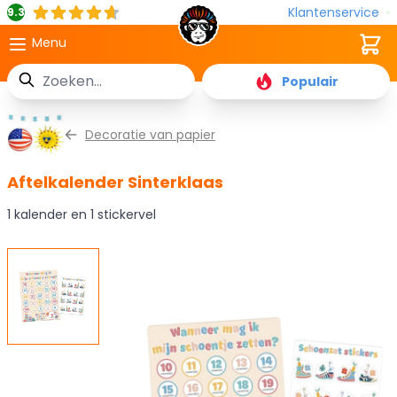
Klantenservice
9.3
Cart
Menu
Zoek
Populair
Ga naar de inhoud
Decoratie van papier
Aftelkalender Sinterklaas
1 kalender en 1 stickervel