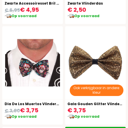
Zwarte Accessoiresset Bril Strik Bretels
Zwarte Vlinderdas
€ 4,95
€ 2,50
€ 6,95
Op voorraad
Op voorraad
Ook verkrijgbaar in andere:
kleur
Dia De Los Muertos Vlinderstrik Volwassenen
Gala Gouden Glitter Vlinderstrik
€ 3,75
€ 3,75
€ 3,80
Op voorraad
Op voorraad