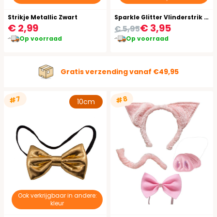
Strikje Metallic Zwart
Sparkle Glitter Vlinderstrik Goud
€ 2,99
€ 3,95
€ 5,95
Op voorraad
Op voorraad
Gratis verzending vanaf €49,95
#7
#8
10cm
Ook verkrijgbaar in andere:
kleur