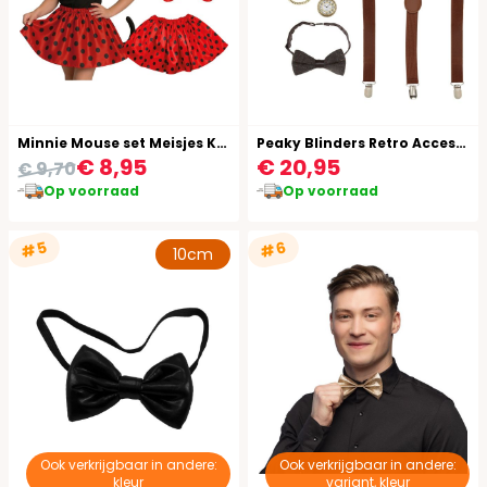
Minnie Mouse set Meisjes Kind Rood Zwart
Peaky Blinders Retro Accessoire Setje
€ 8,95
€ 20,95
€ 9,70
Op voorraad
Op voorraad
#5
#6
10cm
Ook verkrijgbaar in andere:
Ook verkrijgbaar in andere:
kleur
variant, kleur