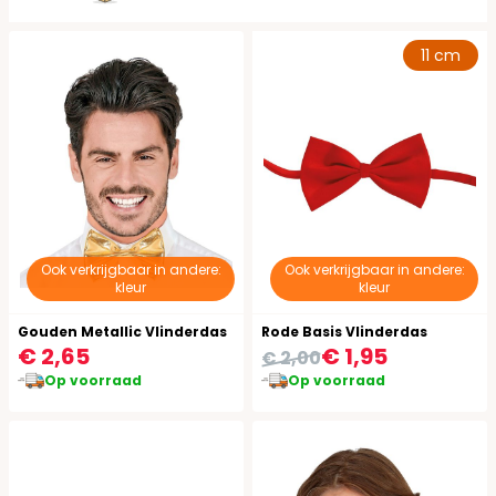
11 cm
Ook verkrijgbaar in andere:
Ook verkrijgbaar in andere:
kleur
kleur
Gouden Metallic Vlinderdas
Rode Basis Vlinderdas
€ 2,65
€ 1,95
€ 2,00
Op voorraad
Op voorraad