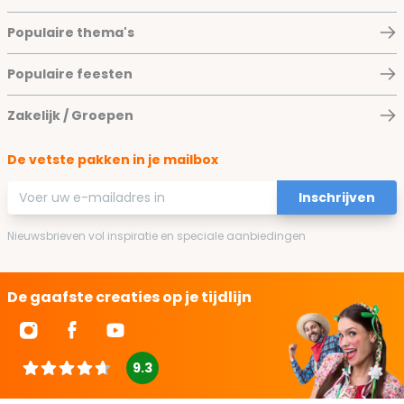
Populaire thema's
Populaire feesten
Zakelijk / Groepen
De vetste pakken in je mailbox
E-mailadres
Inschrijven
Nieuwsbrieven vol inspiratie en speciale aanbiedingen
De gaafste creaties op je tijdlijn
9.3