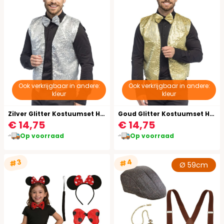
Ook verkrijgbaar in andere:
Ook verkrijgbaar in andere:
kleur
kleur
Zilver Glitter Kostuumset Heren Met Gilet En Vlinderstrik
Goud Glitter Kostuumset Heren Met Gilet En Vlinderstrik
€ 14,75
€ 14,75
Op voorraad
Op voorraad
#4
#3
Ø 59cm