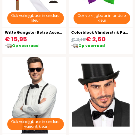
Ook verkrijgbaar in andere:
Ook verkrijgbaar in andere:
kleur
kleur
Witte Gangster Retro Accessoire Setje
Colorblock Vlinderstrik Paars Groen
€ 15,95
€ 2,60
€ 3,19
Op voorraad
Op voorraad
Ook verkrijgbaar in andere:
variant, kleur