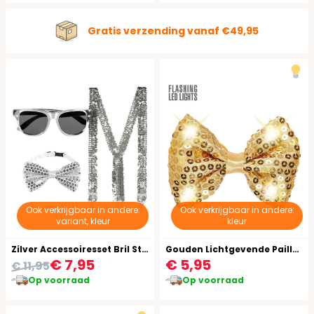
Gratis verzending vanaf €49,95
Ook verkrijgbaar in andere:
Ook verkrijgbaar in andere:
variant, kleur
kleur
Zilver Accessoiresset Bril Strik Bretels
Gouden Lichtgevende Pailletten Vlinderstrik
€ 7,95
€ 5,95
€ 11,95
Op voorraad
Op voorraad