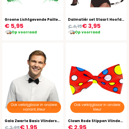
Groene Lichtgevende Pailletten Vlinderstrik
Dalmatiër set Staart Hoofdband Vlinderdas Vrouwen
€ 5,95
€ 3,95
€ 4,15
Op voorraad
Op voorraad
Ook verkrijgbaar in andere:
Ook verkrijgbaar in andere:
variant, kleur
kleur
Gala Zwarte Basic Vlinderstrik
Clown Rode Stippen Vlinderstrik
€ 1,95
€ 2,95
€ 2,95