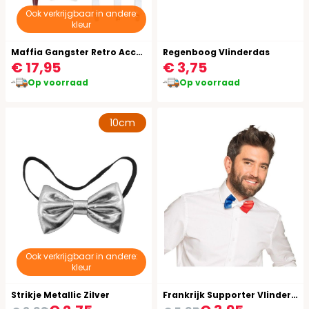
Ook verkrijgbaar in andere:
kleur
Maffia Gangster Retro Accessoie Setje
Regenboog Vlinderdas
€ 17,95
€ 3,75
Op voorraad
Op voorraad
10cm
Ook verkrijgbaar in andere:
kleur
Strikje Metallic Zilver
Frankrijk Supporter Vlinderstrik