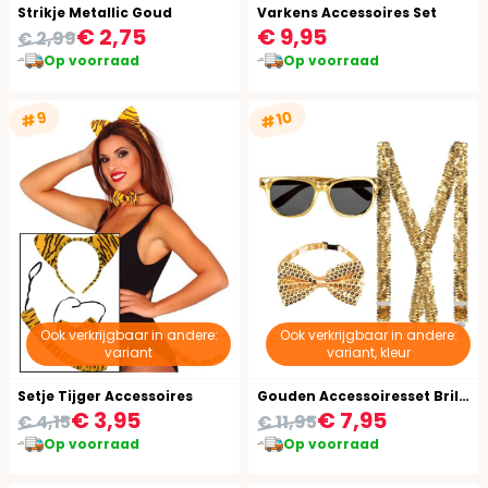
Strikje Metallic Goud
Varkens Accessoires Set
€ 2,75
€ 9,95
€ 2,99
Op voorraad
Op voorraad
#10
#9
Ook verkrijgbaar in andere:
Ook verkrijgbaar in andere:
variant
variant, kleur
Setje Tijger Accessoires
Gouden Accessoiresset Bril Strik Bretels
€ 3,95
€ 7,95
€ 4,15
€ 11,95
Op voorraad
Op voorraad