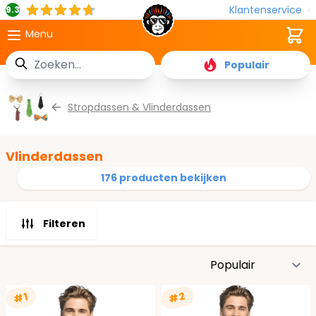
Klantenservice
9.3
Cart
Menu
Zoek
Populair
Ga naar de inhoud
Stropdassen & Vlinderdassen
Vlinderdassen
176 producten bekijken
Filteren
S
#2
#1