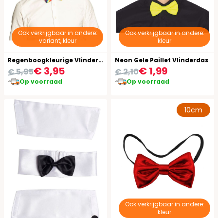
Ook verkrijgbaar in andere:
Ook verkrijgbaar in andere:
variant, kleur
kleur
Regenboogkleurige Vlinderstrik
Neon Gele Paillet Vlinderdas
€ 3,95
€ 1,99
€ 5,95
€ 2,10
Op voorraad
Op voorraad
10cm
Ook verkrijgbaar in andere:
kleur