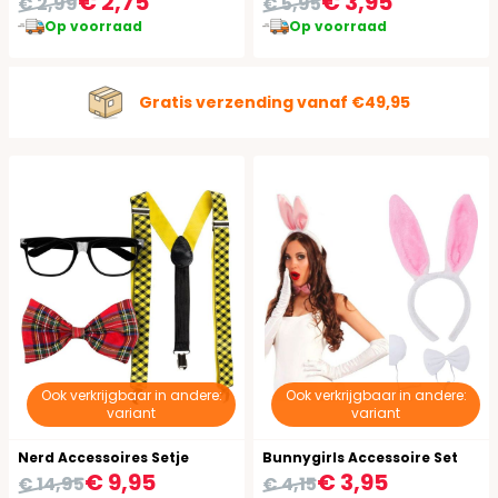
€ 2,75
€ 3,95
€ 2,99
€ 5,95
Op voorraad
Op voorraad
Gratis verzending vanaf €49,95
Ook verkrijgbaar in andere:
Ook verkrijgbaar in andere:
variant
variant
Nerd Accessoires Setje
Bunnygirls Accessoire Set
€ 9,95
€ 3,95
€ 14,95
€ 4,15