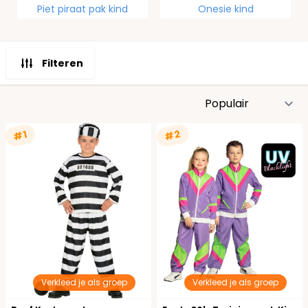
Piet piraat pak kind
Onesie kind
Filteren
S
#2
#1
Verkleed je als groep
Verkleed je als groep