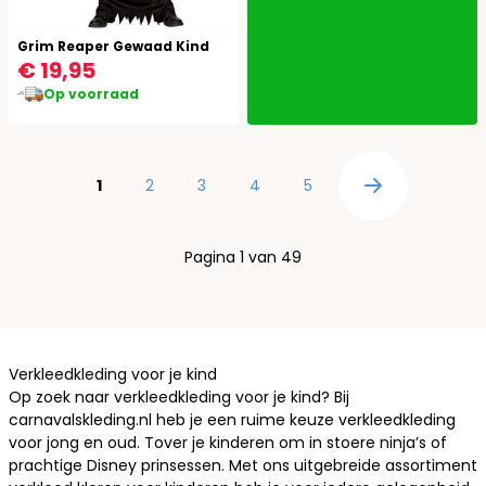
Grim Reaper Gewaad Kind
€ 19,95
Op voorraad
Pagina
U lees momenteel pagina
Pagina
Pagina
Pagina
Pagina
1
2
3
4
5
Pagina
Pagina 1 van 49
Verkleedkleding voor je kind
Op zoek naar verkleedkleding voor je kind? Bij
carnavalskleding.nl heb je een ruime keuze verkleedkleding
voor jong en oud. Tover je kinderen om in stoere ninja’s of
prachtige
Disney prinsessen
. Met ons uitgebreide assortiment