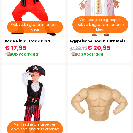
Verkleed je als groep en
Ook verkrijgbaar in andere:
ook verkrijgbaar in andere:
kleur
kleur
Rode Ninja Draak Kind
Egyptische Godin Jurk Meisjes
€ 17,95
€ 20,95
€ 22,15
Op voorraad
Op voorraad
Verkleed je als groep en
ook verkrijgbaar in andere: