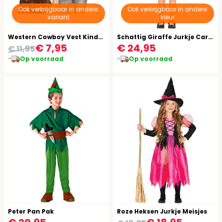
Ook verkrijgbaar in andere:
Ook verkrijgbaar in andere:
variant
kleur
Western Cowboy Vest Kinderen
Schattig Giraffe Jurkje Carnaval Kind
€ 7,95
€ 24,95
€ 11,95
Op voorraad
Op voorraad
Peter Pan Pak
Roze Heksen Jurkje Meisjes