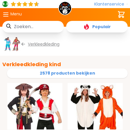
Klantenservice
9.3
Cart
Menu
Zoek
Populair
Ga naar de inhoud
Verkleedkleding
Verkleedkleding kind
2578 producten bekijken