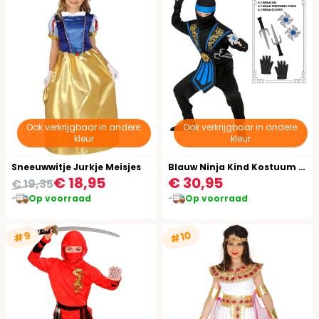
Ook verkrijgbaar in andere:
Ook verkrijgbaar in andere:
kleur
kleur
Sneeuwwitje Jurkje Meisjes
Blauw Ninja Kind Kostuum met Wapen Set
€ 18,95
€ 30,95
€ 19,35
Op voorraad
Op voorraad
#10
#9