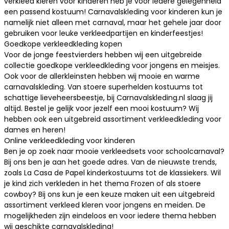
verkleed kleren voor kinderen heb je voor iedere gelegenheid
een passend kostuum!
Carnavalskleding
voor kinderen kun je
namelijk niet alleen met carnaval, maar het gehele jaar door
gebruiken voor leuke verkleedpartijen en kinderfeestjes!
Goedkope verkleedkleding kopen
Voor de jonge feestvierders hebben wij een uitgebreide
collectie goedkope verkleedkleding voor jongens en meisjes.
Ook voor de allerkleinsten hebben wij mooie en warme
carnavalskleding. Van stoere superhelden kostuums tot
schattige
lieveheersbeestje
, bij Carnavalskleding.nl slaag jij
altijd. Bestel je gelijk voor jezelf een mooi kostuum? Wij
hebben ook een uitgebreid assortiment
verkleedkleding
voor
dames en heren!
Online verkleedkleding voor kinderen
Ben je op zoek naar mooie verkleedsets voor schoolcarnaval?
Bij ons ben je aan het goede adres. Van de nieuwste trends,
zoals
La Casa de Papel
kinderkostuums tot de klassiekers. Wil
je kind zich verkleden in het thema Frozen of als stoere
cowboy
? Bij ons kun je een keuze maken uit een uitgebreid
assortiment verkleed kleren voor jongens en meiden. De
mogelijkheden zijn eindeloos en voor iedere thema hebben
wij geschikte carnavalskleding!