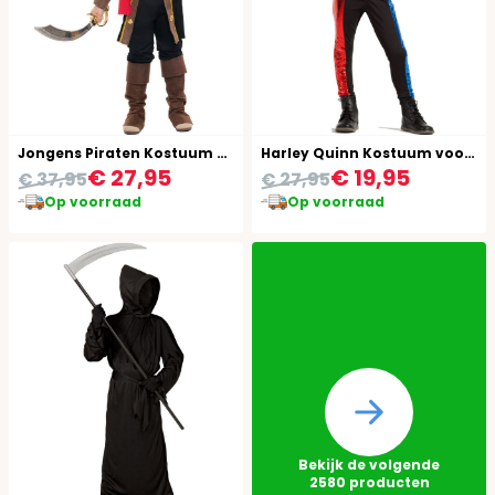
Jongens Piraten Kostuum Kapitein
Harley Quinn Kostuum voor Meisjes
€ 27,95
€ 19,95
€ 37,95
€ 27,95
Op voorraad
Op voorraad
Bekijk de volgende
2580
producten