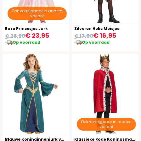
Ook verkrijgbaar in andere:
variant
Roze Prinsesjes Jurk
Zilveren Heks Meisjes
€ 23,95
€ 16,95
€ 26,20
€ 17,00
Op voorraad
Op voorraad
Ook verkrijgbaar in andere:
variant
Blauwe Koninginnenjurk voor Meisjes
Klassieke Rode Koningsmantel Kind