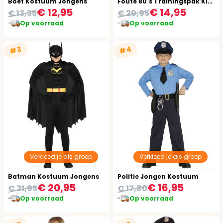
Boef Kostuum Jongens
Foute 80's Trainingspak Kind
€ 12,95
€ 14,95
€ 13,35
€ 20,95
Op voorraad
Op voorraad
#4
#3
Verkleed je als groep
Verkleed je als groep
Batman Kostuum Jongens
Politie Jongen Kostuum
€ 20,95
€ 16,95
€ 21,95
€ 17,80
Op voorraad
Op voorraad