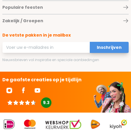
Populaire feesten
Zakelijk / Groepen
De vetste pakken in je mailbox
E-mailadres
Inschrijven
Nieuwsbrieven vol inspiratie en speciale aanbiedingen
De gaafste creaties op je tijdlijn
9.3