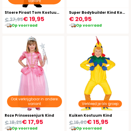
variant
Stoere Piraat Tom Kostuum Kind
Super Bodybuilder Kind Kostuum
€ 19,95
€ 20,95
€ 27,95
Op voorraad
Op voorraad
Ook verkrijgbaar in andere:
variant
Verkleed je als groep
Roze Prinsessenjurk Kind
Kuiken Kostuum Kind
€ 17,95
€ 15,95
€ 18,25
€ 16,80
Op voorraad
Op voorraad