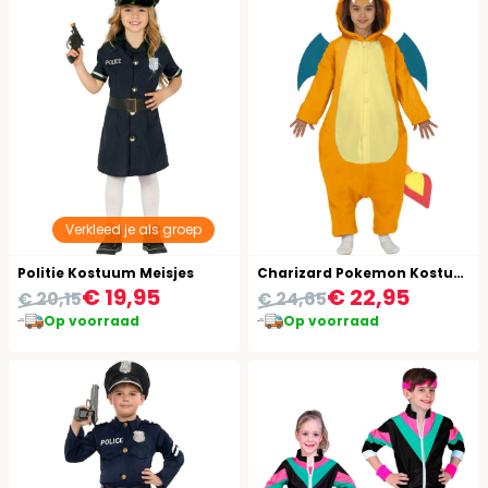
Verkleed je als groep
Politie Kostuum Meisjes
Charizard Pokemon Kostuum Kind
€ 19,95
€ 22,95
€ 20,15
€ 24,65
Op voorraad
Op voorraad