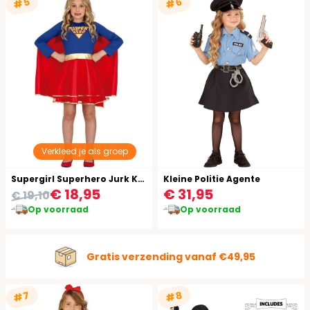
#5
#6
Verkleed je als groep
Supergirl Superhero Jurk Kind
Kleine Politie Agente
€ 18,95
€ 31,95
€ 19,10
Op voorraad
Op voorraad
Gratis verzending vanaf €49,95
#7
#8