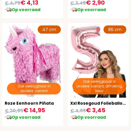
€ 4,13
€ 2,90
€ 4,79
€ 3,49
Op voorraad
Op voorraad
47 cm
86 cm
Ook verkrijgbaar in
Ook verkrijgbaar in
andere: variant, afmeting,
andere: variant
kleur
Roze Eenhoorn Piñata
Xxl Rosegoud Folieballon Cijfer 5
€ 14,95
€ 3,45
€ 20,95
€ 4,95
Op voorraad
Op voorraad