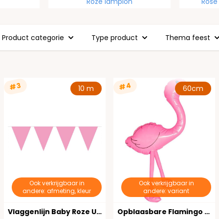
Roze lampion
Rose
Product categorie
Type product
Thema feest
#4
#3
10 m
60cm
Ook verkrijgbaar in
Ook verkrijgbaar in
andere: afmeting, kleur
andere: variant
Vlaggenlijn Baby Roze Uni 10 Meter
Opblaasbare Flamingo 60 cm