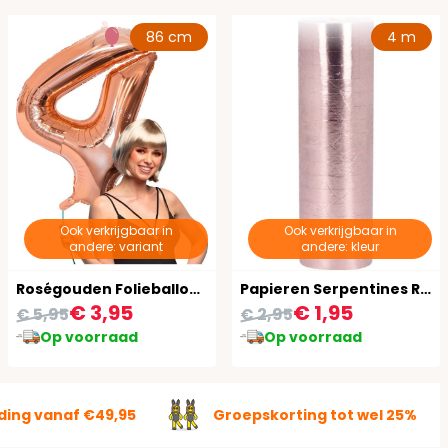
86 cm
4 m
Ook verkrijgbaar in
Ook verkrijgbaar in
andere: variant
andere: kleur
Roségouden Folieballon Nummer '4' 86 cm
Papieren Serpentines Roségoud Metallic 4M
€ 3,95
€ 1,95
€ 5,95
€ 2,95
Op voorraad
Op voorraad
ding vanaf €49,95
Groepskorting tot wel 25%