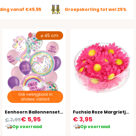
ding vanaf €49,95
Groepskorting tot wel 25%
⌀ 45 cm
Ook verkrijgbaar in
andere: variant
Eenhoorn Ballonnenset Kinderfeestje Folie & Latex
Fuchsia Roze Margrietjes 20 Stuks
€ 5,95
€ 3,95
€ 7,95
Op voorraad
Op voorraad