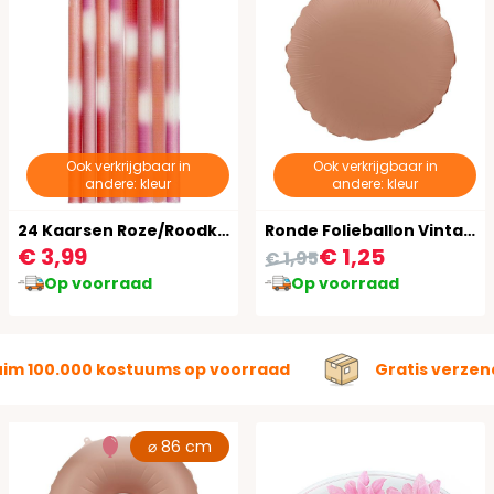
Ook verkrijgbaar in
Ook verkrijgbaar in
andere: kleur
andere: kleur
24 Kaarsen Roze/Roodkleurig 10 cm
Ronde Folieballon Vintage Roze 45 cm
€ 3,99
€ 1,25
€ 1,95
Op voorraad
Op voorraad
uim 100.000 kostuums op voorraad
Gratis verzen
⌀ 86 cm