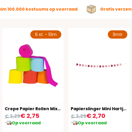
uim 100.000 kostuums op voorraad
Gratis verzen
6 st. - 10m
3mtr
Crepe Papier Rollen Mix Kleur 6 Stuks 10 Meter
Papierslinger Mini Hartjes Roze
€ 2,75
€ 2,70
€ 3,29
€ 3,29
Op voorraad
Op voorraad