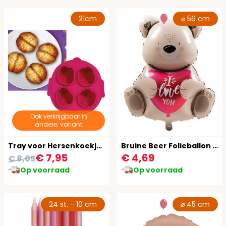
21cm
⌀ 56 cm
Ook verkrijgbaar in
andere: variant
Tray voor Hersenkoekjes
Bruine Beer Folieballon Valentijnsdag 56 cm
€ 7,95
€ 4,69
€ 8,05
Op voorraad
Op voorraad
24 st. - 10 cm
⌀ 45 cm