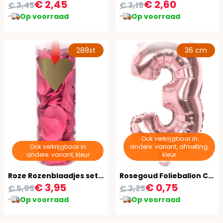
€ 2,45
€ 2,60
€ 3,45
€ 3,19
Op voorraad
Op voorraad
288st
36 cm
Ook verkrijgbaar in
Ook verkrijgbaar in
andere: variant, afmeting,
andere: variant, kleur
kleur
Roze Rozenblaadjes set Van 288
Rosegoud Folieballon Cijfer 3
€ 3,95
€ 0,75
€ 5,95
€ 2,25
Op voorraad
Op voorraad