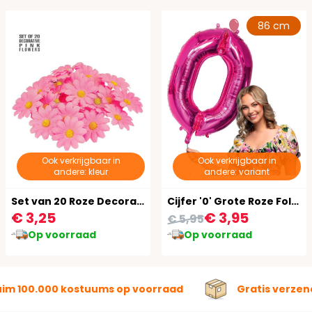
86 cm
Ook verkrijgbaar in
Ook verkrijgbaar in
andere: kleur
andere: variant
Set van 20 Roze Decoratieve Bloemen
Cijfer '0' Grote Roze Folieballon 86 cm
€ 3,25
€ 3,95
€ 5,95
Op voorraad
Op voorraad
uim 100.000 kostuums op voorraad
Gratis verzen