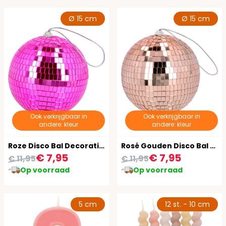
Ø 15 cm
Ø 15 cm
Ook verkrijgbaar in
Ook verkrijgbaar in
andere: kleur
andere: kleur
Roze Disco Bal Decoratie 15cm
Rosé Gouden Disco Bal Decoratie 15cm
€ 7,95
€ 7,95
€ 11,95
€ 11,95
Op voorraad
Op voorraad
5 cm
12 st. - 10 cm