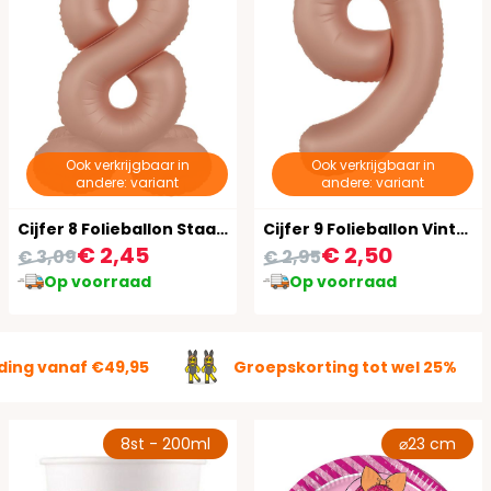
Ook verkrijgbaar in
Ook verkrijgbaar in
andere: variant
andere: variant
Cijfer 8 Folieballon Staand Vintage Roze 41 cm
Cijfer 9 Folieballon Vintage Roze 86 cm
€ 2,45
€ 2,50
€ 3,09
€ 2,95
Op voorraad
Op voorraad
ding vanaf €49,95
Groepskorting tot wel 25%
8st - 200ml
⌀23 cm