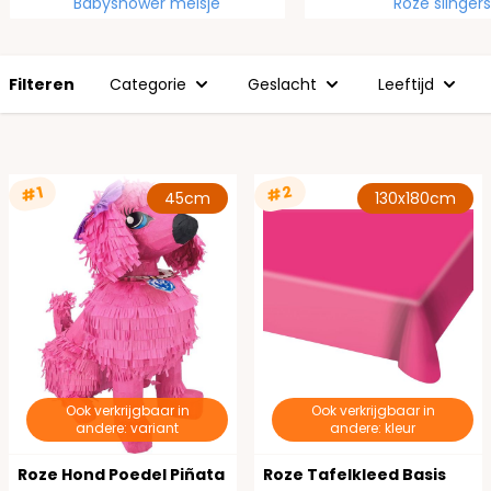
Babyshower meisje
Roze slingers
Filteren
Categorie
Geslacht
Leeftijd
#2
#1
45cm
130x180cm
Ook verkrijgbaar in
Ook verkrijgbaar in
andere: variant
andere: kleur
Roze Hond Poedel Piñata
Roze Tafelkleed Basis