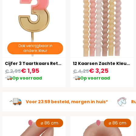
Ook verkrijgbaar in
andere: kleur
Cijfer 3 Taartkaars Retro Goud/Roze 5 cm
12 Kaarsen Zachte Kleuren Twister 10 cm
€ 1,95
€ 3,25
€ 2,95
€ 4,25
Op voorraad
Op voorraad
Voor 23:59 besteld, morgen in huis*
R
⌀ 86 cm
⌀ 86 cm