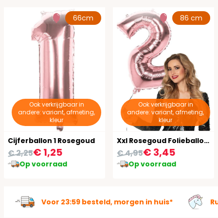
66cm
86 cm
Ook verkrijgbaar in
Ook verkrijgbaar in
andere: variant, afmeting,
andere: variant, afmeting,
kleur
kleur
Cijferballon 1 Rosegoud
Xxl Rosegoud Folieballon Cijfer 2
€ 1,25
€ 3,45
€ 2,25
€ 4,95
Op voorraad
Op voorraad
Voor 23:59 besteld, morgen in huis*
R