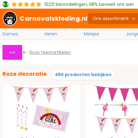
10221
beoordelingen, 98% beveelt ons aan
9.3
Carnavalskleding.nl
Ons assortiment
Dames
Heren
Meisjes
Jong
Ga naar de inhoud
Roze feestartikelen
Roze decoratie
460 producten bekijken