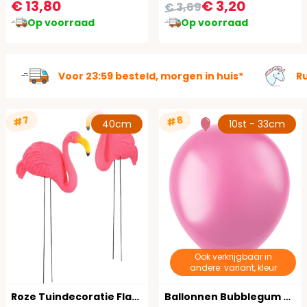
€ 13,80
€ 3,20
€ 3,69
Op voorraad
Op voorraad
Voor 23:59 besteld, morgen in huis*
R
#7
#8
40cm
10st - 33cm
Ook verkrijgbaar in
andere: variant, kleur
Roze Tuindecoratie Flamingo Set van 2
Ballonnen Bubblegum Roze Metallic