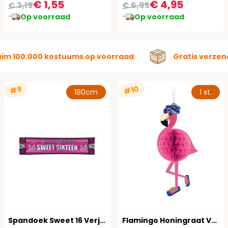
€ 1,55
€ 4,95
€ 3,19
€ 6,95
Op voorraad
Op voorraad
uim 100.000 kostuums op voorraad
Gratis verzen
#10
#9
180cm
1 st.
Spandoek Sweet 16 Verjaardag 180cm
Flamingo Honingraat Versiering Roze