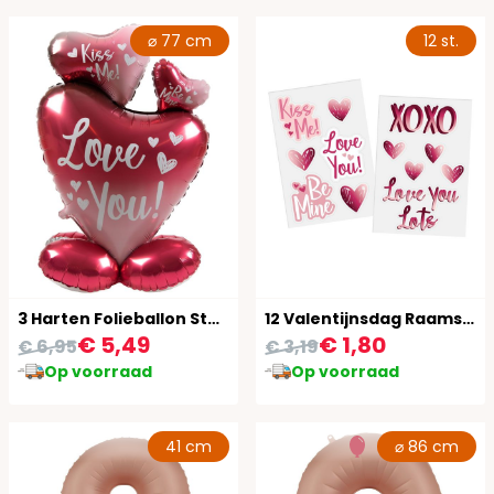
⌀ 77 cm
12 st.
3 Harten Folieballon Staand Valentijnsdag 77 cm
12 Valentijnsdag Raamstickers
€ 5,49
€ 1,80
€ 6,95
€ 3,19
Op voorraad
Op voorraad
41 cm
⌀ 86 cm