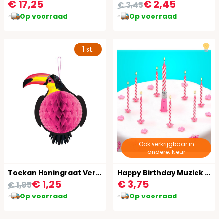
€ 17,25
€ 2,45
€ 3,45
Op voorraad
Op voorraad
1 st.
Ook verkrijgbaar in
andere: kleur
Toekan Honingraat Versiering Roze
Happy Birthday Muziek Kaars met Taartkaarsen Roze
€ 1,25
€ 3,75
€ 1,95
Op voorraad
Op voorraad