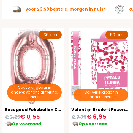
Voor 23:59 besteld, morgen in huis*
R
36 cm
50 cm
Ook verkrijgbaar in
andere: variant, afmeting,
Ook verkrijgbaar in
kleur
andere: kleur
Rosegoud Folieballon Cijfer 0
Valentijn Bruiloft Rozen Party Popper
€ 0,55
€ 6,95
€ 2,25
€ 7,75
Op voorraad
Op voorraad