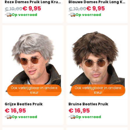
Roze Dames Pruik Lang Krullend met Pony
Blauwe Dames Pruik Lang Krullend met Pony
€ 9,95
€ 9,95
€ 10,00
€ 10,00
Op voorraad
Op voorraad
Ook verkrijgbaar in andere:
Ook verkrijgbaar in andere:
kleur
kleur
Grijze Beatles Pruik
Bruine Beatles Pruik
€ 16,95
€ 16,95
Op voorraad
Op voorraad