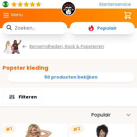
Klantenservice
9.3
Cart
Menu
Zoek
Populair
Ga naar de inhoud
Beroemdheden, Rock & Popsterren
Popster kleding
50 producten bekijken
Filteren
S
#2
#1