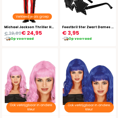
Verkleed je als groep
Michael Jackson Thriller Halloween Kostuum Heren Rood Zwart
Feestbril Ster Zwart Dames Heren
€ 24,95
€ 3,95
€ 29,80
Op voorraad
Op voorraad
Ook verkrijgbaar in andere:
Ook verkrijgbaar in andere:
kleur
kleur