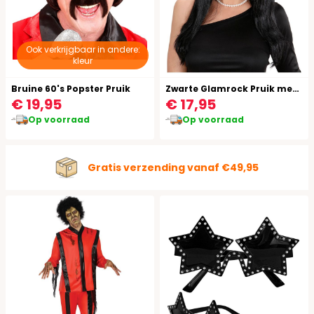
Ook verkrijgbaar in andere:
kleur
Bruine 60's Popster Pruik
Zwarte Glamrock Pruik met Strik
€ 19,95
€ 17,95
Op voorraad
Op voorraad
Gratis verzending vanaf €49,95