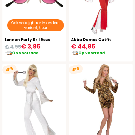
Ook verkrijgbaar in andere:
variant, kleur
Lennon Party Bril Roze
Abba Dames Outfit
€ 3,95
€ 44,95
€ 4,95
Op voorraad
Op voorraad
#5
#6