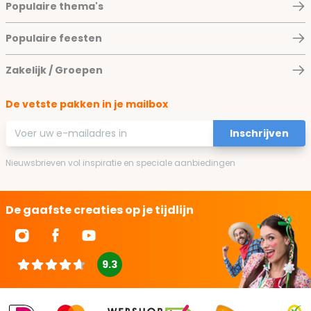
Populaire thema's
Populaire feesten
Zakelijk / Groepen
De vetste pakken in je mailbox
E-mailadres
Inschrijven
Nieuwsbrieven vol inspiratie en speciale aanbiedingen
De gaafste creaties op je tijdlijn
9.3