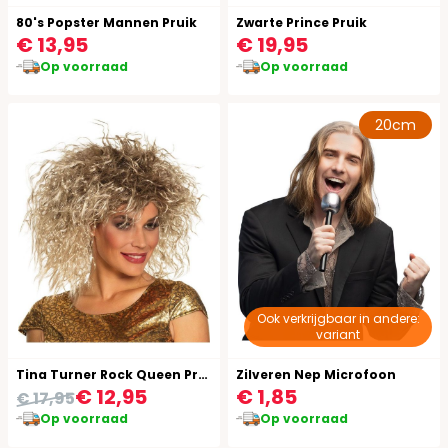
80's Popster Mannen Pruik
Zwarte Prince Pruik
€ 13,95
€ 19,95
Op voorraad
Op voorraad
20cm
Ook verkrijgbaar in andere:
variant
Tina Turner Rock Queen Pruik Dames
Zilveren Nep Microfoon
€ 12,95
€ 1,85
€ 17,95
Op voorraad
Op voorraad