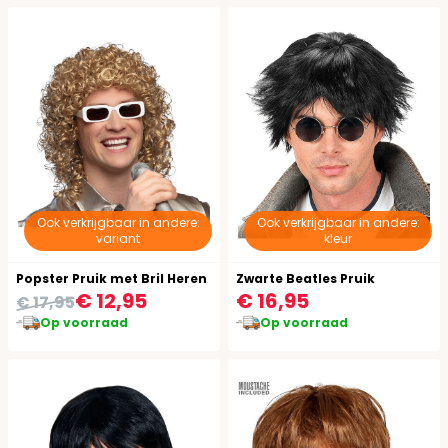
Ook verkrijgbaar in andere:
Ook verkrijgbaar in andere:
variant
kleur
Popster Pruik met Bril Heren
Zwarte Beatles Pruik
€ 12,95
€ 16,95
€ 17,95
Op voorraad
Op voorraad