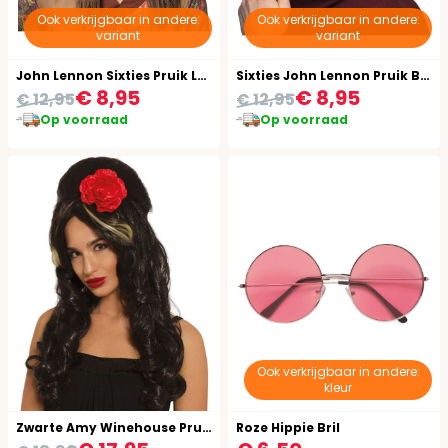
Ook verkrijgbaar in andere:
Ook verkrijgbaar in andere:
variant
variant
John Lennon Sixties Pruik Lang
Sixties John Lennon Pruik Bruin
€ 8,95
€ 8,95
€ 12,95
€ 12,95
Op voorraad
Op voorraad
Ook verkrijgbaar in andere:
kleur
Zwarte Amy Winehouse Pruik met Bloem
Roze Hippie Bril