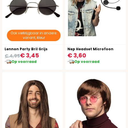
Ook verkrijgbaar in andere:
variant, kleur
Lennon Party Bril Grijs
Nep Headset Microfoon
€ 3,45
€ 3,60
€ 4,95
Op voorraad
Op voorraad