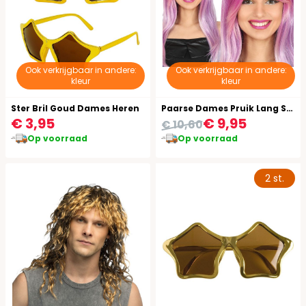
Ook verkrijgbaar in andere:
Ook verkrijgbaar in andere:
kleur
kleur
Ster Bril Goud Dames Heren
Paarse Dames Pruik Lang Stijl Slag
€ 3,95
€ 9,95
€ 10,60
Op voorraad
Op voorraad
2 st.