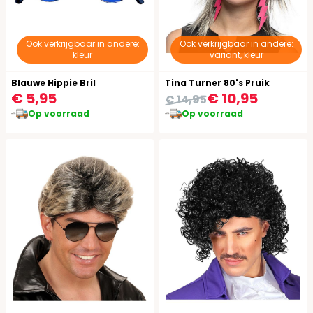
Ook verkrijgbaar in andere:
Ook verkrijgbaar in andere:
kleur
variant, kleur
Blauwe Hippie Bril
Tina Turner 80's Pruik
€ 5,95
€ 10,95
€ 14,95
Op voorraad
Op voorraad