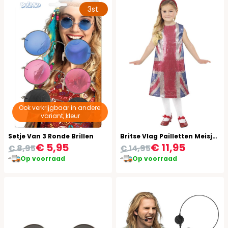
3st.
Ook verkrijgbaar in andere:
variant, kleur
Setje Van 3 Ronde Brillen
Britse Vlag Pailletten Meisjes Jurkje Spice Girls
€ 5,95
€ 11,95
€ 8,95
€ 14,95
Op voorraad
Op voorraad