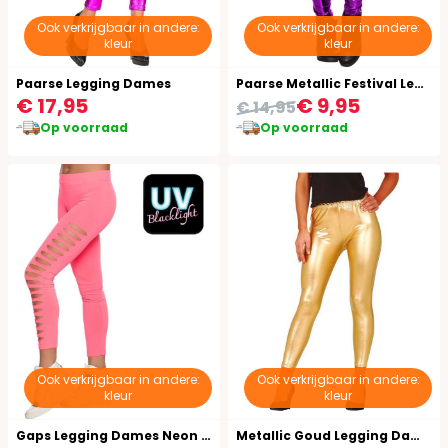
Ook verkrijgbaar in andere:
Ook verkrijgbaar in andere:
kleur
kleur
Paarse Legging Dames
Paarse Metallic Festival Legging
€ 17,95
€ 9,95
€ 14,95
Op voorraad
Op voorraad
Ook verkrijgbaar in andere:
Ook verkrijgbaar in andere:
kleur
kleur
Gaps Legging Dames Neon Roze
Metallic Goud Legging Dames