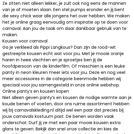
Ze zitten niet alleen lekker, je zult ook nog eens de mannen
van je af moeten slaan. Een stel pumps eronder en jij bent
die sexy chick waar alle jongens het over hebben. We maken
het je online graag eenvoudig om inspiratie op te doen voor
carnaval. Aan jou de taak om daar dankbaar gebruik van te
maken.
Kousen voor carnaval
Ga je verkleed als Pippi Langkous? Dan zijn de rood-wit
gestreepte kousen echt wat voor jou. Met je mooie oranje
haren in twee vlechten en je sproetjes ben jij de
hoofdpersoon van de kinderfilm. Of misschien is een leuke
panty in neon kleuren meer iets voor jou. Deze en nog veel
meer accessoires in de categorie beenmode hebben wij
speciaal voor jou samengesteld in onze online webshop.
Online panty’s en kousen kopen
Niet alleen geven panty’s en kousen de nodige warmte aan je
koude benen of voeten, door ons ruime assortiment hebben
wij bij carnavalskleding.nl altijd wel een paar dat precies bij
jouw carnavals kostuum past. De benen worden vaak
onderschat. Durf jij ze met een paar mooie kousen extra
glans te geven. Bekijk dan snel onze collectie en kies de