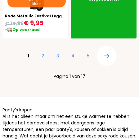
kleur
Rode Metallic Festival Legging
€ 9,95
€ 14,95
Op voorraad
Pagina
U lees momenteel pagina
Pagina
Pagina
Pagina
Pagina
1
2
3
4
5
Pagina
Pagina 1 van 17
Panty’s kopen
Al is het alleen maar om het een stukje warmer te hebben
tijdens het carnavalsfeest met doorgaans lage
temperaturen; een paar
panty's
,
kousen
of
sokken
is altijd
handig. Wat dacht je bijvoorbeeld van deze sexy rode kousen.