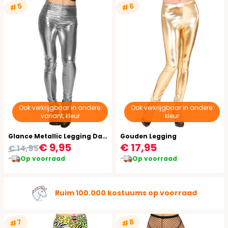
#5
#6
Ook verkrijgbaar in andere:
Ook verkrijgbaar in andere:
variant, kleur
kleur
Glance Metallic Legging Dames Zilver
Gouden Legging
€ 9,95
€ 17,95
€ 14,95
Op voorraad
Op voorraad
Ruim 100.000 kostuums op voorraad
#7
#8