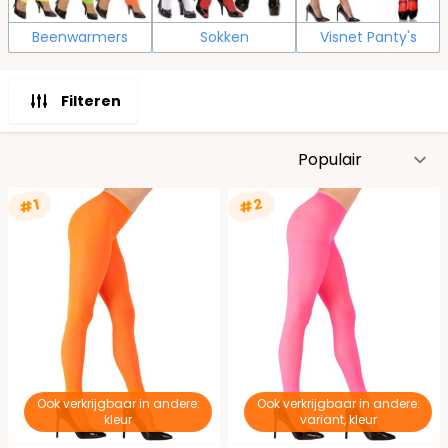
Beenwarmers
Sokken
Visnet Panty's
Filteren
S
#2
#1
Ook verkrijgbaar in andere:
Ook verkrijgbaar in andere:
kleur
variant, kleur