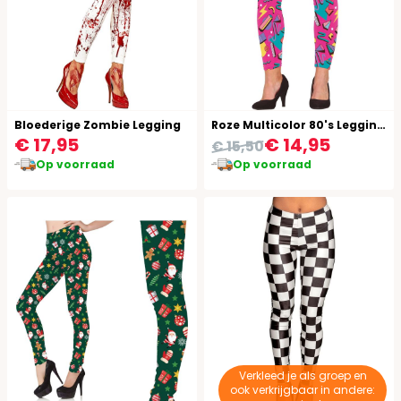
Bloederige Zombie Legging
Roze Multicolor 80's Leggings Vrouw
€ 17,95
€ 14,95
€ 15,50
Op voorraad
Op voorraad
Verkleed je als groep en
ook verkrijgbaar in andere: