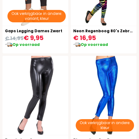
Ook verkrijgbaar in andere:
variant, kleur
Gaps Legging Dames Zwart
Neon Regenboog 80's Zebraprint Legging Kind
€ 9,95
€ 16,95
€ 14,95
Op voorraad
Op voorraad
Ook verkrijgbaar in andere:
kleur