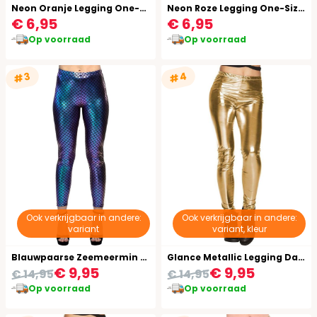
Neon Oranje Legging One-Size-Volwassenen
Neon Roze Legging One-Size-Volwassenen
€ 6,95
€ 6,95
Op voorraad
Op voorraad
#4
#3
Ook verkrijgbaar in andere:
Ook verkrijgbaar in andere:
variant
variant, kleur
Blauwpaarse Zeemeermin Legging Dames
Glance Metallic Legging Dames Goud
€ 9,95
€ 9,95
€ 14,95
€ 14,95
Op voorraad
Op voorraad