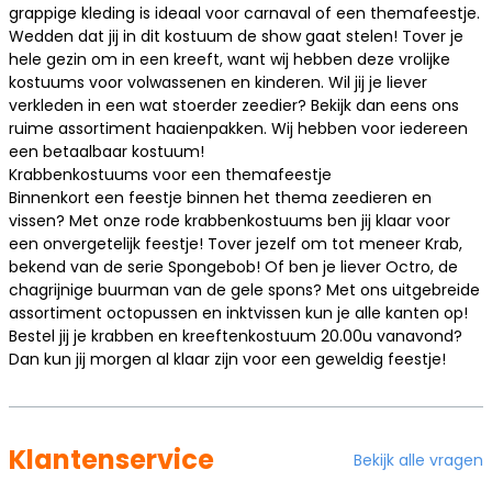
grappige kleding is ideaal voor carnaval of een themafeestje.
Wedden dat jij in dit kostuum de show gaat stelen! Tover je
hele gezin om in een kreeft, want wij hebben deze vrolijke
kostuums voor volwassenen en kinderen. Wil jij je liever
verkleden in een wat stoerder zeedier? Bekijk dan eens ons
ruime assortiment
haaienpakken
. Wij hebben voor iedereen
een betaalbaar kostuum!
Krabbenkostuums voor een themafeestje
Binnenkort een feestje binnen het thema zeedieren en
vissen? Met onze rode krabbenkostuums ben jij klaar voor
een onvergetelijk feestje! Tover jezelf om tot meneer Krab,
bekend van de serie Spongebob! Of ben je liever Octro, de
chagrijnige buurman van de gele spons? Met ons uitgebreide
assortiment
octopussen en inktvissen
kun je alle kanten op!
Bestel jij je krabben en kreeftenkostuum 20.00u vanavond?
Dan kun jij morgen al klaar zijn voor een geweldig feestje!
Klantenservice
Bekijk alle vragen