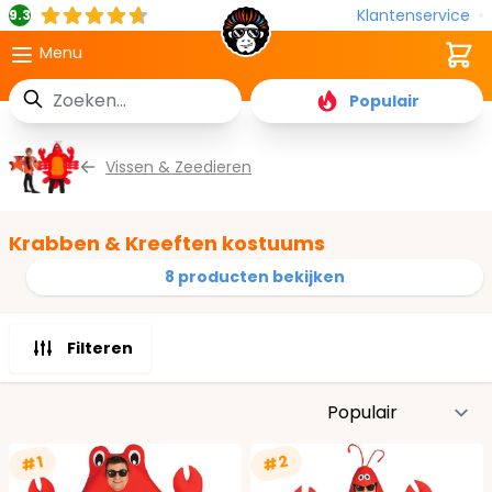
Klantenservice
9.3
Cart
Menu
Zoek
Populair
Ga naar de inhoud
Vissen & Zeedieren
Krabben & Kreeften kostuums
8 producten bekijken
Filteren
S
#2
#1