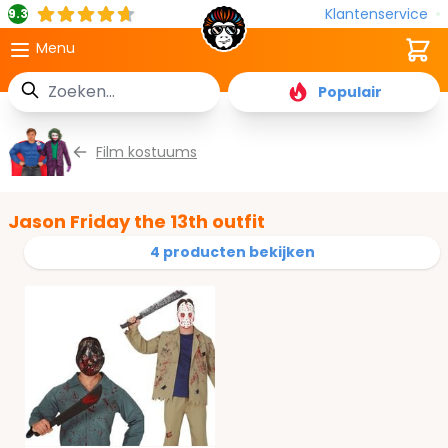
Klantenservice
9.3
Cart
Menu
Zoek
Populair
Ga naar de inhoud
Film kostuums
Jason Friday the 13th outfit
4 producten bekijken