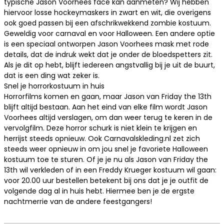
typische Jason Voorhees face kan aanmeten? Wij hebben
hiervoor losse hockeymaskers in zwart en wit, die overigens
ook goed passen bij een afschrikwekkend
zombie kostuum
.
Geweldig voor carnaval en voor Halloween. Een andere optie
is een speciaal ontworpen Jason Voorhees mask met rode
details, dat de indruk wekt dat je onder de bloedspetters zit.
Als je dit op hebt, blijft iedereen angstvallig bij je uit de buurt,
dat is een ding wat zeker is.
Snel je horrorkostuum in huis
Horrorfilms komen en gaan, maar Jason van Friday the 13th
blijft altijd bestaan. Aan het eind van elke film wordt Jason
Voorhees altijd verslagen, om dan weer terug te keren in de
vervolgfilm. Deze horror schurk is niet klein te krijgen en
herrijst steeds opnieuw. Ook Carnavalskleding.nl zet zich
steeds weer opnieuw in om jou snel je favoriete
Halloween
kostuum
toe te sturen. Of je je nu als Jason van Friday the
13th wil verkleden of in een Freddy Krueger kostuum wil gaan:
voor 20.00 uur bestellen betekent bij ons dat je je outfit de
volgende dag al in huis hebt. Hiermee ben je de ergste
nachtmerrie van de andere feestgangers!