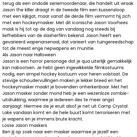
terug als een ondode seriemoordenaar, die handelt uit wraak.
Jason the killer draagt in de tweede film een kussensloop
met een kijkgat, maar vanaf de derde film vermomt hij zich
met een hockeymasker. Met dit iconische Jason Voorhees
mask is hij tot op de dag van vandaag nog steeds bij
liefhebbers van de slasherfilm bekend. Jason heeft een
gevarieerd wapenarsenaal, dat varieert van tuingereedschap
tot de meest enge
nepwapens
en munitie.
Als Jason naar Halloween
Jason is een horror personage dat je qua uiterlijk gemakkelijk
kan nabootsen. Je hebt geen ingewikkelde filmkostuums
nodig, een simpel
hockey kostuum
voor heren volstaat. De
stevige schoudervullingen maken je lekker breed en het
hockeymasker maakt je bovendien onherkenbaar. Met het
Jason masker zonder mond heb je een wezenloze zombie-
uitdrukking, waarmee je iedereen des te meer angst
aanjaagt. Hiermee zie je eruit alsof je net uit Camp Crystal
Lake vandaan komt en de hele buurt komt terroriseren met
je wapens en je immens brute kracht.
Losse Jason maskers
Ben jij op zoek naar een masker waarmee je jezelf een