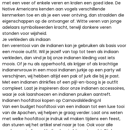
met een veer of enkele veren en kralen een goed idee. De
Native Americans kenden aan vogels verschillende
kenmerken toe en als je een veer ontving, dan straalden die
eigenschappen op de ontvanger af. Witte veren van jonge
adelaars symboliseerden kracht, terwijl donkere veren
stonden voor wijsheid.
Je verkleden als indiaan
Een verentooi van de indianen kan je gebruiken als basis voor
een mooie outfit. Wil je jezelf van top tot teen als indiaan
verkleden, dan vind je bij onze
indianen kleding
vast iets
moois. Of je nu als opperhoofd, als krijger of als krachtige
indianenvrouw in een mooi
indianen jurkje
op een party wil
verschijnen, wij hebben altijd een pak of jurk die bij je past.
Met een indianen drinkfles of een pijl-en-boog is je outfit
compleet. Laat je inspireren door onze
indianen accessoires
,
waar je ook laarshoezen en indianen pruiken aantreft.
Indianen hoofdtooi kopen op Carnavalskleding.nl
Van een budget hoofdtooi van een indiaan tot een luxe tooi
van de Apachen, wij helpen je graag verder. Laat ons weten
met welke hoofdtooi je indruk wil maken tijdens een feest,
dan sturen wij het artikel snel naar je toe. Ook voor alle