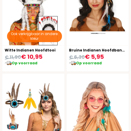
Ook verkrijgbaar in andere:
kleur
Witte Indianen Hoofdtooi
Bruine Indianen Hoofdband met Veer
€ 10,95
€ 5,95
€ 11,90
€ 6,30
Op voorraad
Op voorraad