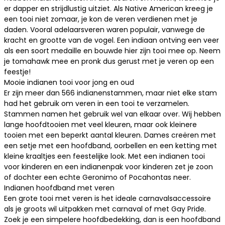
er dapper en strijdlustig uitziet. Als Native American kreeg je
een tooi niet zomaar, je kon de veren verdienen met je
daden. Vooral adelaarsveren waren populair, vanwege de
kracht en grootte van de vogel. Een indiaan ontving een veer
als een soort medaille en bouwde hier zijn tooi mee op. Neem
je
tomahawk
mee en pronk dus gerust met je veren op een
feestje!
Mooie indianen tooi voor jong en oud
Er zijn meer dan 566 indianenstammen, maar niet elke stam
had het gebruik om veren in een tooi te verzamelen.
Stammen namen het gebruik wel van elkaar over. Wij hebben
lange hoofdtooien met veel kleuren, maar ook kleinere
tooien met een beperkt aantal kleuren. Dames creëren met
een setje met een hoofdband, oorbellen en een ketting met
kleine kraaltjes een feestelijke look. Met een indianen tooi
voor kinderen en een
indianenpak voor kinderen
zet je zoon
of dochter een echte Geronimo of Pocahontas neer.
Indianen hoofdband met veren
Een grote tooi met veren is het ideale carnavalsaccessoire
als je groots wil uitpakken met carnaval of met Gay Pride.
Zoek je een simpelere hoofdbedekking, dan is een
hoofdband