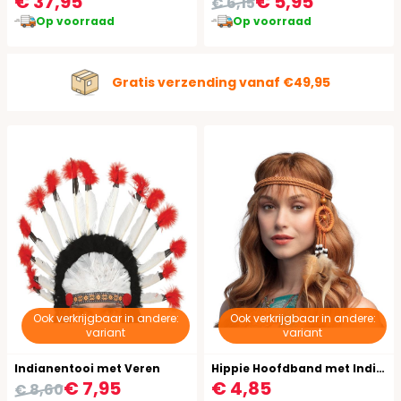
€ 37,95
€ 5,95
€ 6,15
Op voorraad
Op voorraad
Gratis verzending vanaf €49,95
Ook verkrijgbaar in andere:
Ook verkrijgbaar in andere:
variant
variant
Indianentooi met Veren
Hippie Hoofdband met Indianenveren
€ 7,95
€ 4,85
€ 8,60