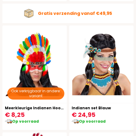
Gratis verzending vanaf €49,95
Ook verkrijgbaar in andere:
variant
Meerkleurige Indianen Hoofdtooi
Indianen set Blauw
€ 8,25
€ 24,95
Op voorraad
Op voorraad