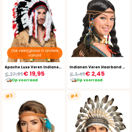
Ook verkrijgbaar in andere:
variant
Apache Luxe Veren Indianentooi
Indianen Veren Haarband met Kralen
€ 19,95
€ 2,45
€ 27,95
€ 3,45
Op voorraad
Op voorraad
#4
#3