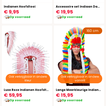
Indianen Hoofdtooi
Accessoire set Indiaan Dames
€ 9,95
€ 19,95
Op voorraad
Op voorraad
160 cm
Ook verkrijgbaar in andere:
Ook verkrijgbaar in andere:
kleur
variant
Luxe Roze Indianen Hoofdtooi
Lange Meerkleurige Indianen Hoofdtooi
€ 59,95
€ 15,95
Op voorraad
Op voorraad