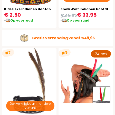
Klassieke Indianen Hoofdband met Veren
Snow Wolf Indianen Hoofdtooi
€ 2,50
€ 33,95
€ 45,95
Op voorraad
Op voorraad
Gratis verzending vanaf €49,95
#7
#8
24 cm
Ook verkrijgbaar in andere:
variant