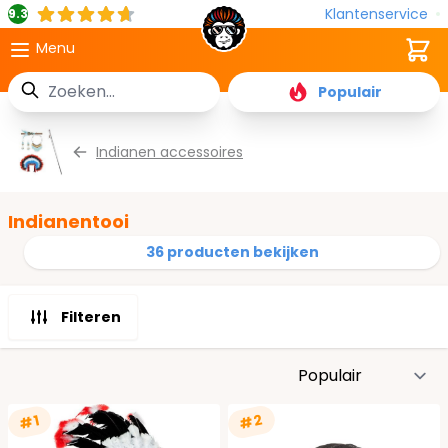
Klantenservice
9.3
Cart
Menu
Zoek
Populair
Ga naar de inhoud
Indianen accessoires
Indianentooi
36 producten bekijken
Filteren
S
#2
#1