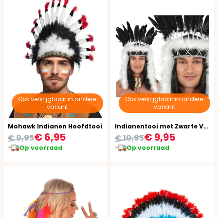
Ook verkrijgbaar in andere:
Ook verkrijgbaar in andere:
variant
variant
Mohawk Indianen Hoofdtooi
Indianentooi met Zwarte Veren
€ 6,95
€ 9,95
€ 9,95
€ 10,95
Op voorraad
Op voorraad