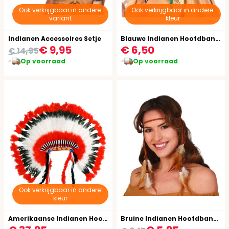
Ook verkrijgbaar in andere:
Ook verkrijgbaar in andere:
variant
kleur
Indianen Accessoires Setje
Blauwe Indianen Hoofdband met Veertjes
€ 9,95
€ 6,50
€ 14,95
Op voorraad
Op voorraad
Ook verkrijgbaar in andere:
kleur
Amerikaanse Indianen Hoofdtooi
Bruine Indianen Hoofdband met Veren