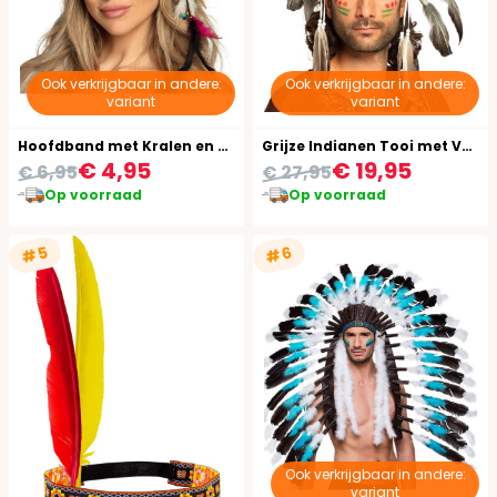
Ook verkrijgbaar in andere:
Ook verkrijgbaar in andere:
variant
variant
Hoofdband met Kralen en Veren
Grijze Indianen Tooi met Veren
€ 4,95
€ 19,95
€ 6,95
€ 27,95
Op voorraad
Op voorraad
#5
#6
Ook verkrijgbaar in andere:
variant