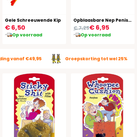
Gele Schreeuwende Kip
Opblaasbare Nep Penis Groot 90cm
€ 6,50
€ 6,95
€ 7,25
Op voorraad
Op voorraad
ding vanaf €49,95
Groepskorting tot wel 25%