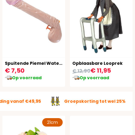
Spuitende Piemel Waterpistool
Opblaasbare Looprek
€ 7,50
€ 11,95
€ 12,90
Op voorraad
Op voorraad
ding vanaf €49,95
Groepskorting tot wel 25%
21cm