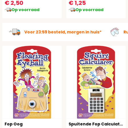
€ 2,50
€ 1,25
Op voorraad
Op voorraad
Voor 23:59 besteld, morgen in huis*
R
Fop Oog
Spuitende Fop Calculator