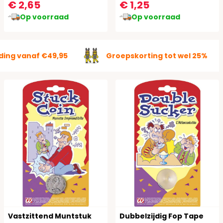
€ 2,65
€ 1,25
Op voorraad
Op voorraad
ding vanaf €49,95
Groepskorting tot wel 25%
Vastzittend Muntstuk
Dubbelzijdig Fop Tape