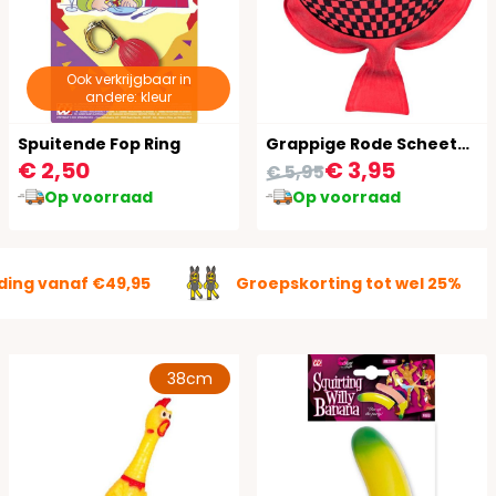
Ook verkrijgbaar in
andere: kleur
Spuitende Fop Ring
Grappige Rode Scheetkussen
€ 2,50
€ 3,95
€ 5,95
Op voorraad
Op voorraad
ding vanaf €49,95
Groepskorting tot wel 25%
38cm