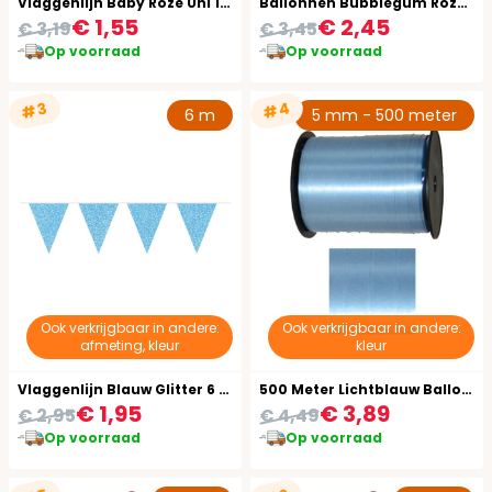
Vlaggenlijn Baby Roze Uni 10 Meter
Ballonnen Bubblegum Roze Metallic
€ 1,55
€ 2,45
€ 3,19
€ 3,45
Op voorraad
Op voorraad
#4
#3
6 m
5 mm - 500 meter
Ook verkrijgbaar in andere:
Ook verkrijgbaar in andere:
afmeting, kleur
kleur
Vlaggenlijn Blauw Glitter 6 Meter
500 Meter Lichtblauw Ballonnen Lint Verjaardag
€ 1,95
€ 3,89
€ 2,95
€ 4,49
Op voorraad
Op voorraad