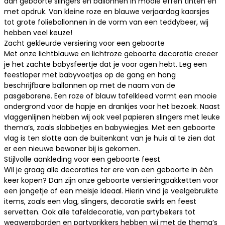
aan
geboorte slingers
en ballonnen in mooie effen tinten en
met opdruk. Van kleine roze en blauwe
verjaardag kaarsjes
tot grote folieballonnen in de vorm van een teddybeer, wij
hebben veel keuze!
Zacht gekleurde versiering voor een geboorte
Met onze lichtblauwe en lichtroze geboorte decoratie creëer
je het zachte babysfeertje dat je voor ogen hebt. Leg een
feestloper
met babyvoetjes op de gang en hang
beschrijfbare ballonnen op met de naam van de
pasgeborene. Een roze of blauw tafelkleed vormt een mooie
ondergrond voor de hapje en drankjes voor het bezoek. Naast
vlaggenlijnen hebben wij ook veel
papieren slingers
met leuke
thema’s, zoals slabbetjes en babywiegjes. Met een
geboorte
vlag
is ten slotte aan de buitenkant van je huis al te zien dat
er een nieuwe bewoner bij is gekomen.
Stijlvolle aankleding voor een geboorte feest
Wil je graag alle decoraties ter ere van een geboorte in één
keer kopen? Dan zijn onze geboorte versieringpakketten voor
een jongetje of een meisje ideaal. Hierin vind je veelgebruikte
items, zoals een vlag, slingers, decoratie swirls en
feest
servetten
. Ook alle tafeldecoratie, van partybekers tot
wegwerpborden
en
partyprikkers
hebben wij met de thema’s