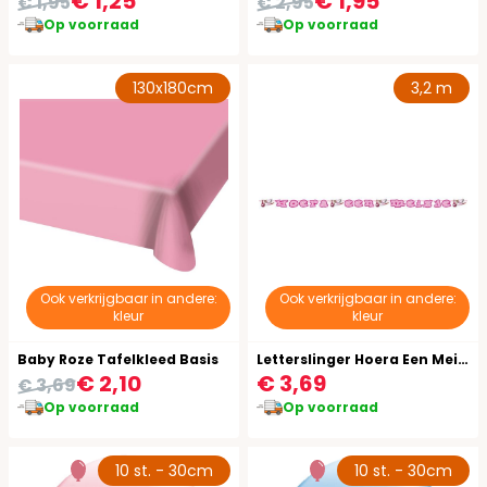
€ 1,25
€ 1,95
€ 1,95
€ 2,95
Op voorraad
Op voorraad
130x180cm
3,2 m
Ook verkrijgbaar in andere:
Ook verkrijgbaar in andere:
kleur
kleur
Baby Roze Tafelkleed Basis
Letterslinger Hoera Een Meisje 320cm
€ 2,10
€ 3,69
€ 3,69
Op voorraad
Op voorraad
10 st. - 30cm
10 st. - 30cm