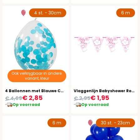
4 st. - 30cm
6 m
Ook verkrijgbaar in andere:
variant, kleur
4 Ballonnen met Blauwe Confetti 30cm
Vlaggenlijn Babyshower Roze Meisje 6 Meter
€ 2,85
€ 1,95
€ 4,69
€ 2,95
Op voorraad
Op voorraad
6 m
30 st. - 23cm