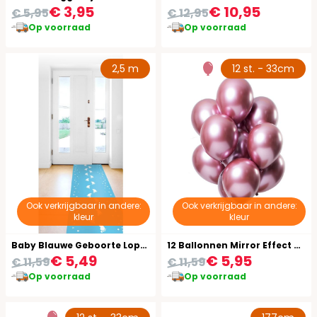
€ 3,95
€ 10,95
€ 5,95
€ 12,95
Op voorraad
Op voorraad
2,5 m
12 st. - 33cm
Ook verkrijgbaar in andere:
Ook verkrijgbaar in andere:
kleur
kleur
Baby Blauwe Geboorte Loper 2,5 Meter
12 Ballonnen Mirror Effect Roze 33cm
€ 5,49
€ 5,95
€ 11,59
€ 11,59
Op voorraad
Op voorraad