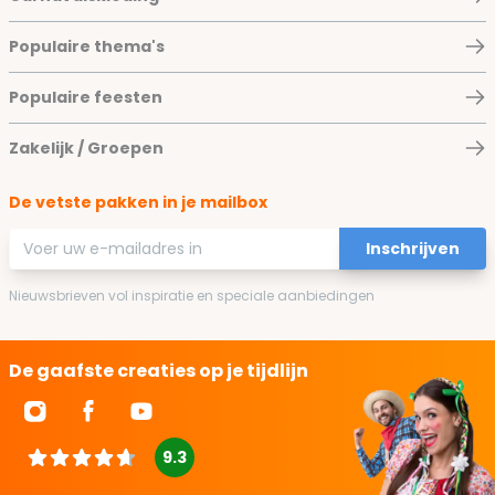
Populaire thema's
Populaire feesten
Zakelijk / Groepen
De vetste pakken in je mailbox
E-mailadres
Inschrijven
Nieuwsbrieven vol inspiratie en speciale aanbiedingen
De gaafste creaties op je tijdlijn
9.3