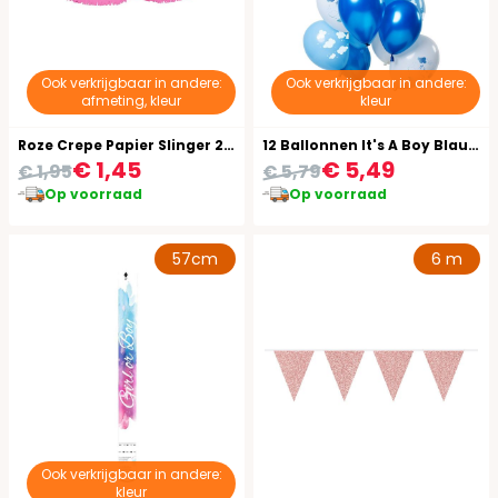
Ook verkrijgbaar in andere:
Ook verkrijgbaar in andere:
afmeting, kleur
kleur
Roze Crepe Papier Slinger 24 Meter
12 Ballonnen It's A Boy Blauw 30cm
€ 1,45
€ 5,49
€ 1,95
€ 5,79
Op voorraad
Op voorraad
57cm
6 m
Ook verkrijgbaar in andere:
kleur