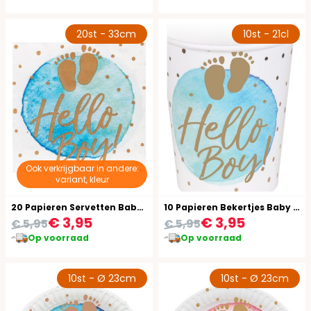
20st - 33cm
10st - 21cl
Ook verkrijgbaar in andere:
variant, kleur
20 Papieren Servetten Baby Shower Jongen
10 Papieren Bekertjes Baby Shower Jongen
€ 3,95
€ 3,95
€ 5,95
€ 5,95
Op voorraad
Op voorraad
10st - Ø 23cm
10st - Ø 23cm