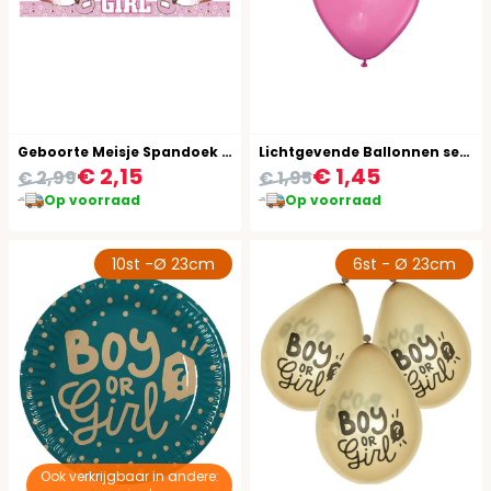
Geboorte Meisje Spandoek Its A Girl
Lichtgevende Ballonnen set Roze Led
€ 2,15
€ 1,45
€ 2,99
€ 1,95
Op voorraad
Op voorraad
10st -Ø 23cm
6st - Ø 23cm
Ook verkrijgbaar in andere: