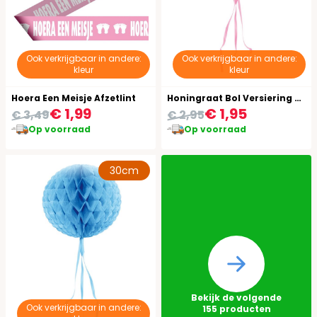
Ook verkrijgbaar in andere:
Ook verkrijgbaar in andere:
kleur
kleur
Hoera Een Meisje Afzetlint
Honingraat Bol Versiering Baby Roze 30cm
€ 1,99
€ 1,95
€ 3,49
€ 2,95
Op voorraad
Op voorraad
30cm
Bekijk de volgende
Ook verkrijgbaar in andere:
155
producten