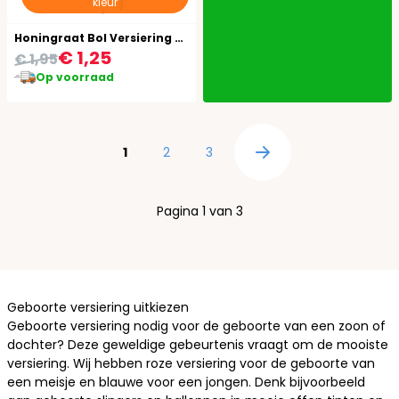
kleur
Honingraat Bol Versiering Baby Blauw 30cm
€ 1,25
€ 1,95
Op voorraad
Pagina
U lees momenteel pagina
Pagina
Pagina
1
2
3
Pagina
Pagina 1 van 3
Geboorte versiering uitkiezen
Geboorte versiering nodig voor de geboorte van een zoon of
dochter? Deze geweldige gebeurtenis vraagt om de mooiste
versiering. Wij hebben roze versiering voor de geboorte van
een meisje en blauwe voor een jongen. Denk bijvoorbeeld