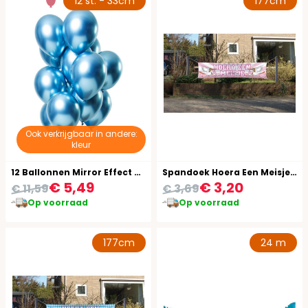
12 st. - 33cm
177cm
Ook verkrijgbaar in andere:
kleur
12 Ballonnen Mirror Effect Blauw 33cm
Spandoek Hoera Een Meisje Ooievaar
€ 5,49
€ 3,20
€ 11,59
€ 3,69
Op voorraad
Op voorraad
177cm
24 m