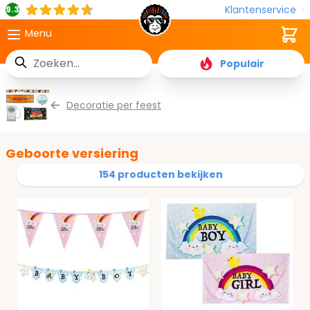
Klantenservice
9.3
Cart
Menu
Zoek
Populair
Ga naar de inhoud
Decoratie per feest
Geboorte versiering
154 producten bekijken