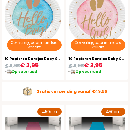
Ook verkrijgbaar in andere:
Ook verkrijgbaar in andere:
variant
variant
10 Papieren Bordjes Baby Shower Jongen
10 Papieren Bordjes Baby Shower Meisje
€ 3,95
€ 3,95
€ 5,95
€ 5,95
Op voorraad
Op voorraad
Gratis verzending vanaf €49,95
450cm
450cm