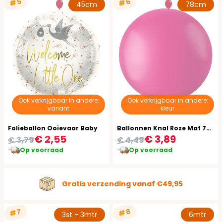
#5
#6
45cm
78cm
Ook verkrijgbaar in andere:
Ook verkrijgbaar in andere:
variant
kleur
Folieballon Ooievaar Baby
Ballonnen Knal Roze Mat 78cm
€ 2,55
€ 3,89
€ 3,79
€ 4,49
Op voorraad
Op voorraad
Gratis verzending vanaf €49,95
#7
#8
3st - 3mtr
6mtr