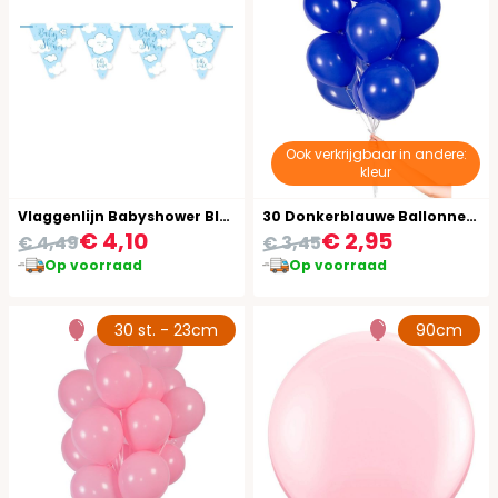
Ook verkrijgbaar in andere:
kleur
Vlaggenlijn Babyshower Blauw Jongen 6 Meter
30 Donkerblauwe Ballonnen met Lint 23cm
€ 4,10
€ 2,95
€ 4,49
€ 3,45
Op voorraad
Op voorraad
30 st. - 23cm
90cm