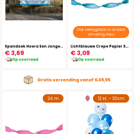
Ook verkrijgbaar in andere:
afmeting, kleur
Spandoek Hoera Een Jongen Ooievaar
Lichtblauwe Crepe Papier Slinger 24 Meter
€ 3,69
€ 3,09
Op voorraad
Op voorraad
Gratis verzending vanaf €49,95
24 m
12 st. - 30cm