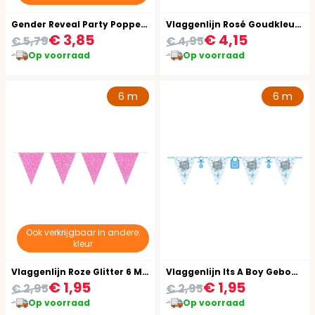
Gender Reveal Party Popper Jongen Blauw
Vlaggenlijn Rosé Goudkleurige Glitter 6 Meter
€ 3,85
€ 4,15
€ 5,79
€ 4,95
Op voorraad
Op voorraad
6 m
6 m
Ook verkrijgbaar in andere:
kleur
Vlaggenlijn Roze Glitter 6 Meter
Vlaggenlijn Its A Boy Geboorte Jongen 6 Meter
€ 1,95
€ 1,95
€ 2,95
€ 2,95
Op voorraad
Op voorraad