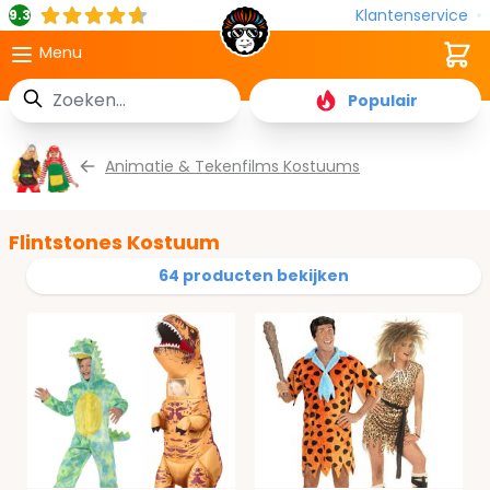
Klantenservice
9.3
Cart
Menu
Zoek
Populair
Ga naar de inhoud
Animatie & Tekenfilms Kostuums
Flintstones Kostuum
64 producten bekijken