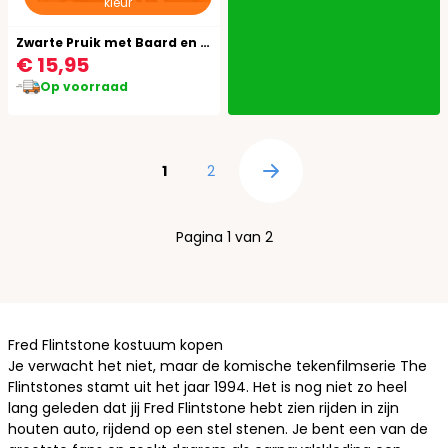
kleur
Zwarte Pruik met Baard en Snor
€ 15,95
Op voorraad
Pagina
U lees momenteel pagina
Pagina
1
2
Pagina
Pagina 1 van 2
Fred Flintstone kostuum kopen
Je verwacht het niet, maar de komische tekenfilmserie The
Flintstones stamt uit het jaar 1994. Het is nog niet zo heel
lang geleden dat jij Fred Flintstone hebt zien rijden in zijn
houten auto, rijdend op een stel stenen. Je bent een van de