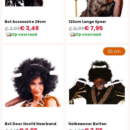
Bot Accessoire 29cm
120cm Lange Speer
€ 3,49
€ 7,95
€ 3,55
€ 8,95
Op voorraad
Op voorraad
20 cm
Bot Door Hoofd Haarband
Holbewoner Botten