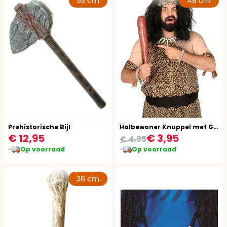
53 cm
48 cm
Prehistorische Bijl
Holbewoner Knuppel met Geluid
€ 12,95
€ 3,95
€ 4,35
Op voorraad
Op voorraad
36 cm