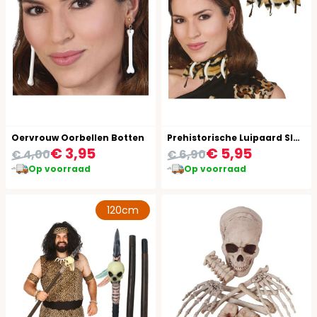
Oervrouw Oorbellen Botten
Prehistorische Luipaard Slagtand Ketting
€ 3,95
€ 5,95
€ 4,00
€ 6,90
Op voorraad
Op voorraad
120cm