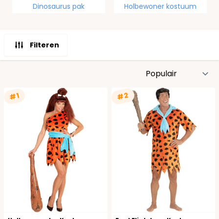
Dinosaurus pak
Holbewoner kostuum
Filteren
S
#2
#1