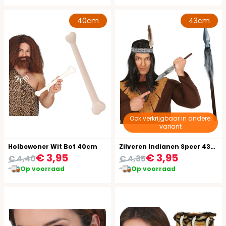
40cm
43cm
Ook verkrijgbaar in andere:
variant
Holbewoner Wit Bot 40cm
Zilveren Indianen Speer 43cm
€ 3,95
€ 3,95
€ 4,40
€ 4,35
Op voorraad
Op voorraad