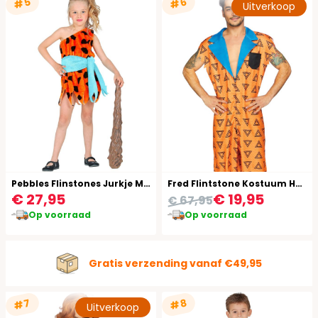
#5
#6
Uitverkoop
Pebbles Flinstones Jurkje Meisje
Fred Flintstone Kostuum Heren
€ 27,95
€ 19,95
€ 67,95
Op voorraad
Op voorraad
Gratis verzending vanaf €49,95
#7
#8
Uitverkoop