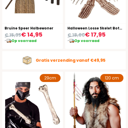
Bruine Speer Holbewoner
Halloween Losse Skelet Botten Decoratie
€ 14,95
€ 17,95
€ 15,35
€ 18,60
Op voorraad
Op voorraad
Gratis verzending vanaf €49,95
29cm
120 cm