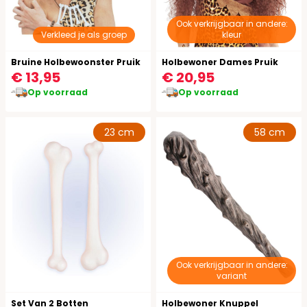
Ook verkrijgbaar in andere:
Verkleed je als groep
kleur
Bruine Holbewoonster Pruik
Holbewoner Dames Pruik
€ 13,95
€ 20,95
Op voorraad
Op voorraad
23 cm
58 cm
Ook verkrijgbaar in andere:
variant
Set Van 2 Botten
Holbewoner Knuppel