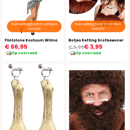
Ook verkrijgbaar in andere:
Ook verkrijgbaar in andere:
variant
variant
Flintstone Kostuum Wilma
Botjes Ketting Grotbewoner
€ 66,95
€ 3,95
€ 5,95
Op voorraad
Op voorraad