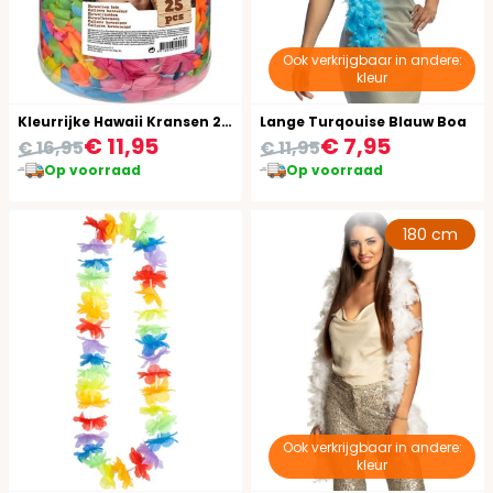
Ook verkrijgbaar in andere:
kleur
Kleurrijke Hawaii Kransen 25 Stuks
Lange Turqouise Blauw Boa
€ 11,95
€ 7,95
€ 16,95
€ 11,95
Op voorraad
Op voorraad
180 cm
Ook verkrijgbaar in andere:
kleur