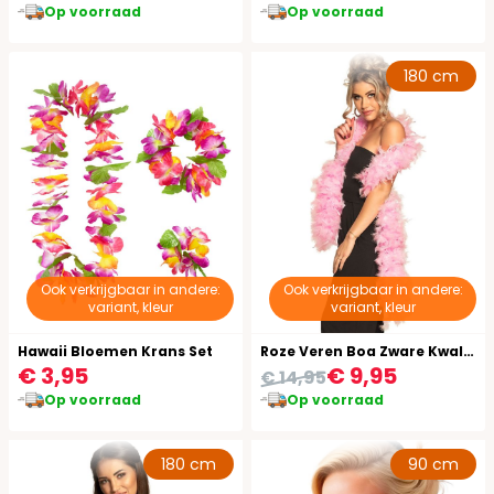
Op voorraad
Op voorraad
180 cm
Ook verkrijgbaar in andere:
Ook verkrijgbaar in andere:
variant, kleur
variant, kleur
Hawaii Bloemen Krans Set
Roze Veren Boa Zware Kwaliteit
€ 3,95
€ 9,95
€ 14,95
Op voorraad
Op voorraad
180 cm
90 cm