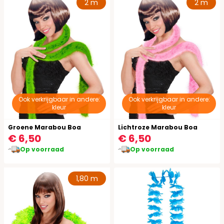
2 m
2 m
Ook verkrijgbaar in andere:
Ook verkrijgbaar in andere:
kleur
kleur
Groene Marabou Boa
Lichtroze Marabou Boa
€ 6,50
€ 6,50
Op voorraad
Op voorraad
1,80 m