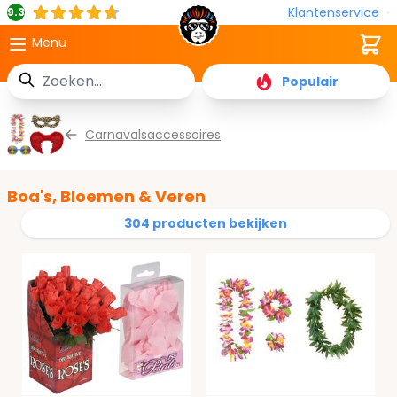
Klantenservice
9.3
Cart
Menu
Zoek
Populair
Ga naar de inhoud
Carnavalsaccessoires
Boa's, Bloemen & Veren
304 producten bekijken