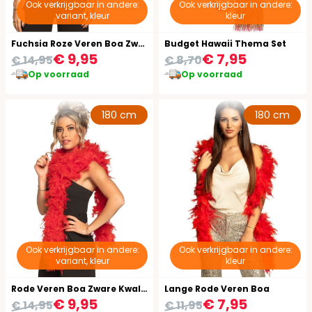
Ook verkrijgbaar in andere:
Ook verkrijgbaar in andere:
variant, kleur
kleur
Fuchsia Roze Veren Boa Zware Kwaliteit
Budget Hawaii Thema Set
€ 9,95
€ 7,95
€ 14,95
€ 8,70
Op voorraad
Op voorraad
180 cm
180 cm
Ook verkrijgbaar in andere:
Ook verkrijgbaar in andere:
variant, kleur
kleur
Rode Veren Boa Zware Kwaliteit
Lange Rode Veren Boa
€ 9,95
€ 7,95
€ 14,95
€ 11,95