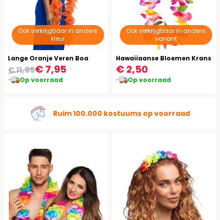
Ook verkrijgbaar in andere:
Ook verkrijgbaar in andere:
kleur
variant
Lange Oranje Veren Boa
Hawaiiaanse Bloemen Krans
€ 7,95
€ 2,50
€ 11,95
Op voorraad
Op voorraad
Ruim 100.000 kostuums op voorraad