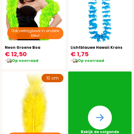
Ook verkrijgbaar in andere:
kleur
Neon Groene Boa
Lichtblauwe Hawaii Krans
€ 12,50
€ 1,75
Op voorraad
Op voorraad
10 cm
Bekijk de volgende