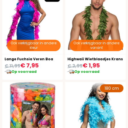
Ook verkrijgbaar in andere:
Ook verkrijgbaar in andere:
kleur
variant
Lange Fuchsia Veren Boa
Highwaii Wietblaadjes Krans
€ 7,95
€ 1,95
€ 11,95
€ 2,95
Op voorraad
Op voorraad
180 cm