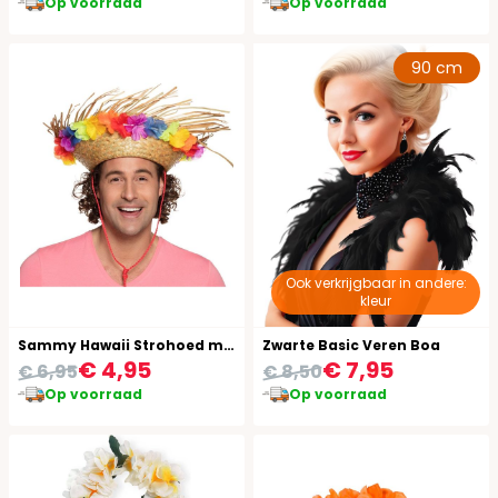
Op voorraad
Op voorraad
90 cm
Ook verkrijgbaar in andere:
kleur
Sammy Hawaii Strohoed met Bloemen
Zwarte Basic Veren Boa
€ 4,95
€ 7,95
€ 6,95
€ 8,50
Op voorraad
Op voorraad