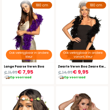
180 cm
180 cm
Ook verkrijgbaar in andere:
Ook verkrijgbaar in andere:
kleur
variant, kleur
Lange Paarse Veren Boa
Zwarte Veren Boa Zware Kwaliteit
€ 7,95
€ 9,95
€ 11,95
€ 14,95
Op voorraad
Op voorraad