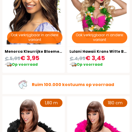
Ook verkrijgbaar in andere:
Ook verkrijgbaar in andere:
variant
variant
Menorca Kleurrijke Bloemen Hoofdband
Lulani Hawaii Krans Witte Bloemen
€ 3,95
€ 3,45
€ 5,95
€ 4,95
Op voorraad
Op voorraad
Ruim 100.000 kostuums op voorraad
1,80 m
180 cm