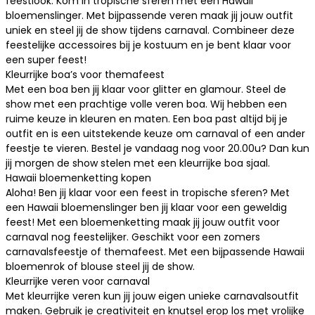
feestlook. Kom in tropische sferen met een Hawaii
bloemenslinger
. Met bijpassende veren maak jij jouw outfit
uniek en steel jij de show tijdens carnaval. Combineer deze
feestelijke accessoires bij je kostuum en je bent klaar voor
een super feest!
Kleurrijke boa’s voor themafeest
Met een boa ben jij klaar voor glitter en glamour. Steel de
show met een prachtige volle veren
boa
. Wij hebben een
ruime keuze in kleuren en maten. Een boa past altijd bij je
outfit en is een uitstekende keuze om carnaval of een ander
feestje te vieren. Bestel je vandaag nog voor 20.00u? Dan kun
jij morgen de show stelen met een kleurrijke boa sjaal.
Hawaii bloemenketting kopen
Aloha! Ben jij klaar voor een feest in tropische sferen? Met
een Hawaii bloemenslinger ben jij klaar voor een geweldig
feest! Met een bloemenketting maak jij jouw outfit voor
carnaval nog feestelijker. Geschikt voor een zomers
carnavalsfeestje of themafeest. Met een bijpassende
Hawaii
bloemenrok
of blouse steel jij de show.
Kleurrijke veren voor carnaval
Met kleurrijke
veren
kun jij jouw eigen unieke carnavalsoutfit
maken. Gebruik je creativiteit en knutsel erop los met vrolijke