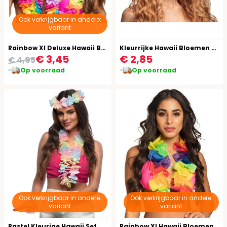
Ook verkrijgbaar in andere:
variant
Rainbow Xl Deluxe Hawaii Bloemen Slinger
Kleurrijke Hawaii Bloemen Tiara Haarband
€ 3,45
€ 2,85
€ 4,95
Op voorraad
Op voorraad
Ook verkrijgbaar in andere:
Ook verkrijgbaar in andere:
variant
variant
Pastel Kleurige Hawaii Set
Rainbow Xl Hawaii Bloemen Slinger