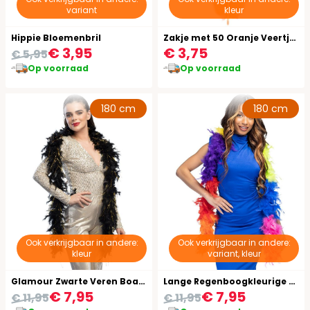
variant
kleur
Hippie Bloemenbril
Zakje met 50 Oranje Veertjes
€ 3,95
€ 3,75
€ 5,95
Op voorraad
Op voorraad
180 cm
180 cm
Ook verkrijgbaar in andere:
Ook verkrijgbaar in andere:
kleur
variant, kleur
Glamour Zwarte Veren Boa met Goud
Lange Regenboogkleurige Veren Boa
€ 7,95
€ 7,95
€ 11,95
€ 11,95