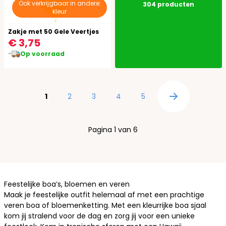
Ook verkrijgbaar in andere:
304
producten
kleur
Zakje met 50 Gele Veertjes
€ 3,75
Op voorraad
Pagina
U lees momenteel pagina
Pagina
Pagina
Pagina
Pagina
1
2
3
4
5
Pagina
Pagina 1 van 6
Feestelijke boa’s, bloemen en veren
Maak je feestelijke outfit helemaal af met een prachtige
veren boa of bloemenketting. Met een kleurrijke boa sjaal
kom jij stralend voor de dag en zorg jij voor een unieke