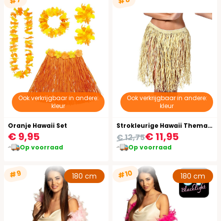
#7
#8
Ook verkrijgbaar in andere:
Ook verkrijgbaar in andere:
kleur
kleur
Oranje Hawaii Set
Strokleurige Hawaii Thema Set
€ 9,95
€ 11,95
€ 12,75
Op voorraad
Op voorraad
#10
#9
180 cm
180 cm